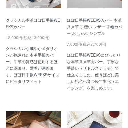
クラシカル本革ほぼ日手帳WE
ほぼ日手帳WEEKSカバー 本革
EKSカバー
ヌメ革 手縫い レザー 手帳カバ
ー おしゃれ シンプル
12,000円(税込13,200円)
7,000円(税込7,700円)
クラシカルな細やかメダリオ
ンが施された本革手帳カバ
ほぼ日手帳WEEKSにぴったり
ー。牛革の質感は使用するほ
な本革ヌメ革カバー。丁寧な
どに深まり、愛着が湧きま
手縫い（サドルステッチ）で
す。ほぼ日手帳WEEKSサイズ
仕立てました。使うほどに美
にピッタリフィット
しい飴色へ育つ経年変化（エ
イジング）を楽しめます。