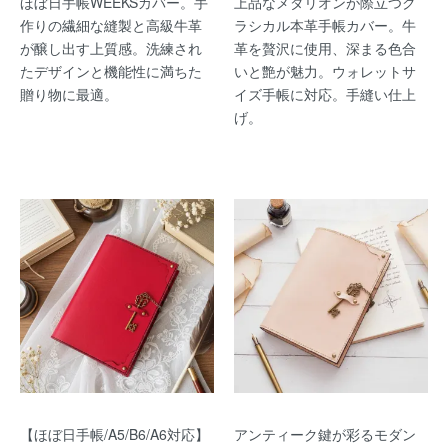
ほぼ日手帳WEEKSカバー。手
上品なメダリオンが際立つク
作りの繊細な縫製と高級牛革
ラシカル本革手帳カバー。牛
が醸し出す上質感。洗練され
革を贅沢に使用、深まる色合
たデザインと機能性に満ちた
いと艶が魅力。ウォレットサ
贈り物に最適。
イズ手帳に対応。手縫い仕上
げ。
【ほぼ日手帳/A5/B6/A6対応】
アンティーク鍵が彩るモダン