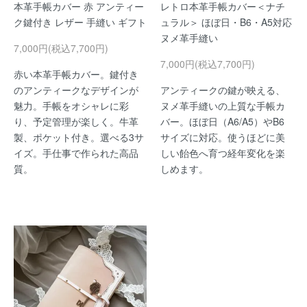
本革手帳カバー 赤 アンティー
レトロ本革手帳カバー＜ナチ
ク鍵付き レザー 手縫い ギフト
ュラル＞ ほぼ日・B6・A5対応
ヌメ革手縫い
7,000円(税込7,700円)
7,000円(税込7,700円)
赤い本革手帳カバー。鍵付き
のアンティークなデザインが
アンティークの鍵が映える、
魅力。手帳をオシャレに彩
ヌメ革手縫いの上質な手帳カ
り、予定管理が楽しく。牛革
バー。ほぼ日（A6/A5）やB6
製、ポケット付き。選べる3サ
サイズに対応。使うほどに美
イズ。手仕事で作られた高品
しい飴色へ育つ経年変化を楽
質。
しめます。