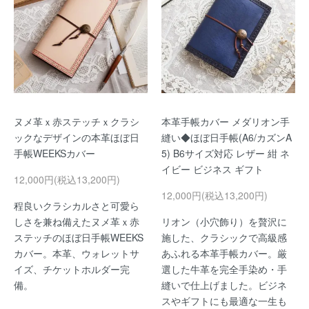
ヌメ革ｘ赤ステッチｘクラシ
本革手帳カバー メダリオン手
ックなデザインの本革ほぼ日
縫い◆ほぼ日手帳(A6/カズンA
手帳WEEKSカバー
5) B6サイズ対応 レザー 紺 ネ
イビー ビジネス ギフト
12,000円(税込13,200円)
12,000円(税込13,200円)
程良いクラシカルさと可愛ら
しさを兼ね備えたヌメ革ｘ赤
リオン（小穴飾り）を贅沢に
ステッチのほぼ日手帳WEEKS
施した、クラシックで高級感
カバー。本革、ウォレットサ
あふれる本革手帳カバー。厳
イズ、チケットホルダー完
選した牛革を完全手染め・手
備。
縫いで仕上げました。ビジネ
スやギフトにも最適な一生も