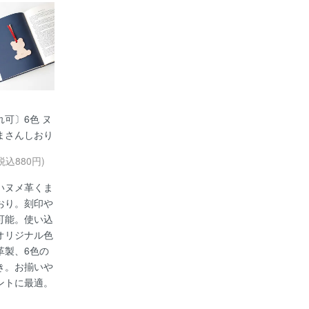
れ可〕6色 ヌ
まさんしおり
税込880円)
いヌメ革くま
おり。刻印や
可能。使い込
オリジナル色
革製、6色の
き。お揃いや
ントに最適。