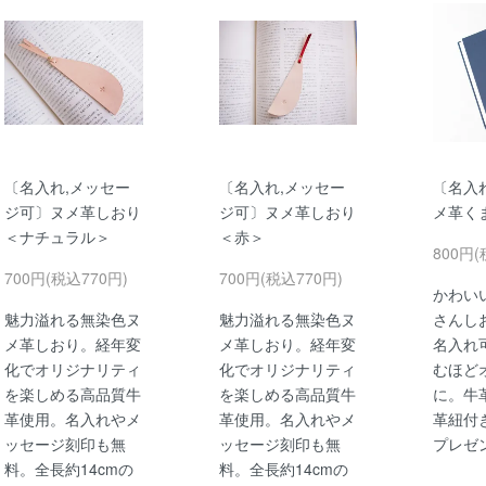
〔名入れ,メッセー
〔名入れ,メッセー
〔名入
ジ可〕ヌメ革しおり
ジ可〕ヌメ革しおり
メ革く
＜ナチュラル＞
＜赤＞
800円(
700円(税込770円)
700円(税込770円)
かわい
魅力溢れる無染色ヌ
魅力溢れる無染色ヌ
さんし
メ革しおり。経年変
メ革しおり。経年変
名入れ
化でオリジナリティ
化でオリジナリティ
むほど
を楽しめる高品質牛
を楽しめる高品質牛
に。牛
革使用。名入れやメ
革使用。名入れやメ
革紐付
ッセージ刻印も無
ッセージ刻印も無
プレゼ
料。全長約14cmの
料。全長約14cmの