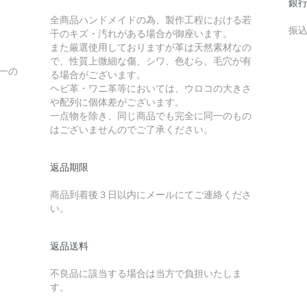
銀行
全商品ハンドメイドの為、製作工程における若
振
干のキズ・汚れがある場合が御座います。
また厳選使用しておりますが革は天然素材なの
で、性質上微細な傷、シワ、色むら、毛穴が有
一の
る場合がございます。
ヘビ革・ワニ革等においては、ウロコの大きさ
や配列に個体差がございます。
一点物を除き、同じ商品でも完全に同一のもの
はございませんのでご了承ください。
返品期限
商品到着後３日以内にメールにてご連絡くださ
い。
返品送料
不良品に該当する場合は当方で負担いたしま
す。